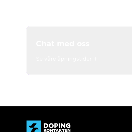
Chat med oss
Se våre åpningstider