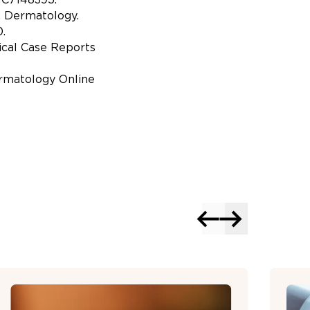
. Dermatology.
0.
nical Case Reports
ermatology Online
Forrige
Neste