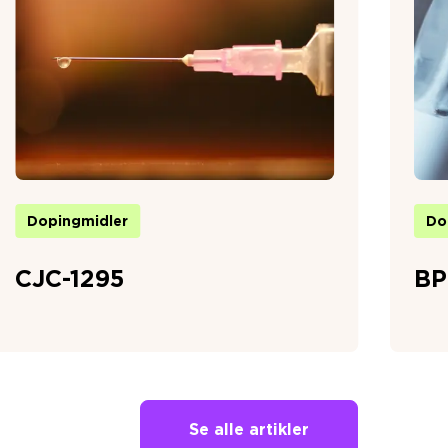
Dopingmidler
Do
CJC-1295
BP
Se alle artikler