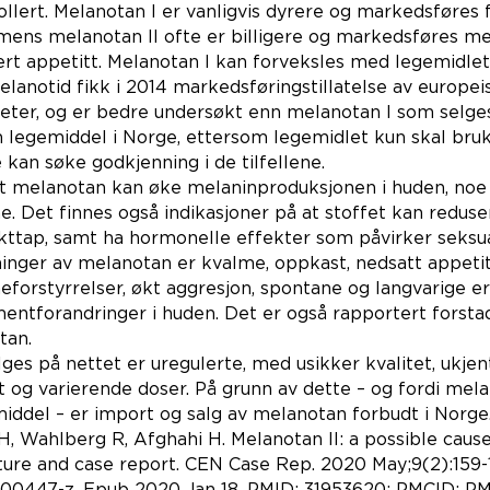
ollert. Melanotan I er vanligvis dyrere og markedsføres 
, mens melanotan II ofte er billigere og markedsføres 
rt appetitt. Melanotan I kan forveksles med legemidle
lanotid fikk i 2014 markedsføringstillatelse av europei
er, og er bedre undersøkt enn melanotan I som selges 
m legemiddel i Norge, ettersom legemidlet kun skal bruke
an søke godkjenning i de tilfellene.
at melanotan kan øke melaninproduksjonen i huden, noe
. Det finnes også indikasjoner på at stoffet kan redus
vekttap, samt ha hormonelle effekter som påvirker seksu
inger av melanotan er kvalme, oppkast, nedsatt appetitt
meforstyrrelser, økt aggresjon, spontane og langvarige e
entforandringer i huden. Det er også rapportert forstad
tan.
es på nettet er uregulerte, med usikker kvalitet, ukjent
t og varierende doser. På grunn av dette – og fordi mel
ddel – er import og salg av melanotan forbudt i Norge
H, Wahlberg R, Afghahi H. Melanotan II: a possible cause 
ature and case report. CEN Case Rep. 2020 May;9(2):159-1
-00447-z. Epub 2020 Jan 18. PMID: 31953620; PMCID: P