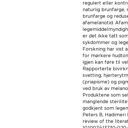
regulert eller kontr
naturlig brunfarge
brunfarge og reduse
afamelanotid. Afame
legemiddelmyndighet
er det ikke tatt so
sykdommer og lege k
Forskning har vist 
for mørkere hudtone
igjen kan føre til 
Rapporterte bivirkn
svetting, hjerteryt
(priapisme) og pigm
ved bruk av melano
Produktene som selg
manglende sterilite
godkjent som legemi
Peters B, Hadimeri 
review of the liter
10.1007/s13730-020