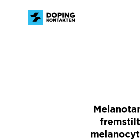
Melanotan
fremstil
melanocyt