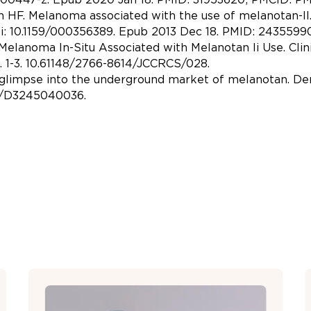
n HF. Melanoma associated with the use of melanotan-II
oi: 10.1159/000356389. Epub 2013 Dec 18. PMID: 2435599
. Melanoma In-Situ Associated with Melanotan Ii Use. Cli
 2. 1-3. 10.61148/2766-8614/JCCRCS/028.
. A glimpse into the underground market of melanotan. D
70/D3245040036.