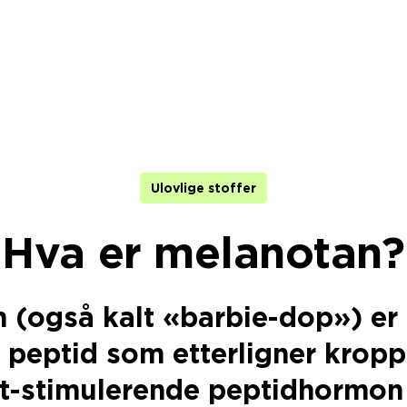
Ulovlige stoffer
Hva er melanotan?
 (også kalt «barbie-dop») er 
t peptid som etterligner krop
t-stimulerende peptidhormon