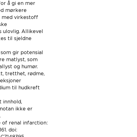
for å gi en mer
med mørkere
t med virkestoff
ske
ulovlig. Allikevel
s til sjeldne
 som gir potensial
ere matlyst, som
allyst og humør.
, tretthet, rødme,
reksjoner
ium til hudkreft
 innhold,
anotan ikke er
.
of renal infarction:
61. doi:
MC7148395.