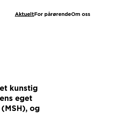
Aktuelt
For pårørende
Om oss
et kunstig
pens eget
 (MSH), og